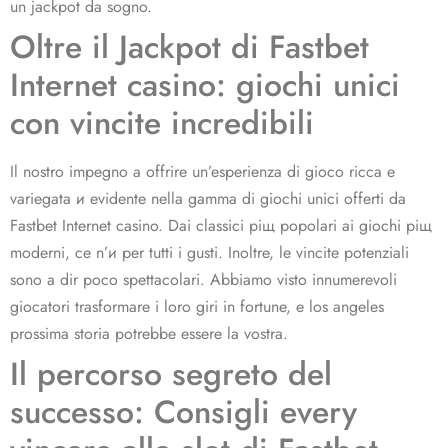
un jackpot da sogno.
Oltre il Jackpot di Fastbet
Internet casino: giochi unici
con vincite incredibili
Il nostro impegno a offrire un’esperienza di gioco ricca e
variegata и evidente nella gamma di giochi unici offerti da
Fastbet Internet casino. Dai classici piщ popolari ai giochi piщ
moderni, ce n’и per tutti i gusti. Inoltre, le vincite potenziali
sono a dir poco spettacolari. Abbiamo visto innumerevoli
giocatori trasformare i loro giri in fortune, e los angeles
prossima storia potrebbe essere la vostra.
Il percorso segreto del
successo: Consigli every