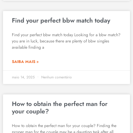
Find your perfect bbw match today
Find your perfect bbw match today Looking for a bbw match?
you are in luck, because there are plenty of bbw singles
available finding a
SAIBA MAIS »
maio 14, 2025
Nenhum comentário
How to obtain the perfect man for
your couple?
How to obtain the perfect man for your couple? Finding the
proper man for the couple may be a daunting task.after all,