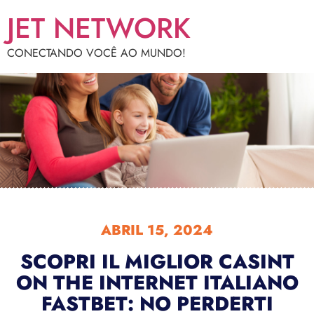
JET NETWORK
CONECTANDO VOCÊ AO MUNDO!
ABRIL 15, 2024
SCOPRI IL MIGLIOR CASINТ
ON THE INTERNET ITALIANO
FASTBET: NO PERDERTI