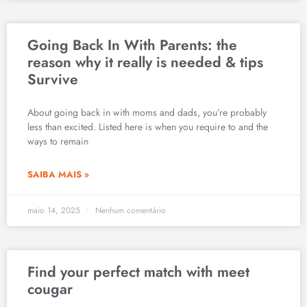
Going Back In With Parents: the
reason why it really is needed & tips
Survive
About going back in with moms and dads, you’re probably
less than excited. Listed here is when you require to and the
ways to remain
SAIBA MAIS »
maio 14, 2025
Nenhum comentário
Find your perfect match with meet
cougar