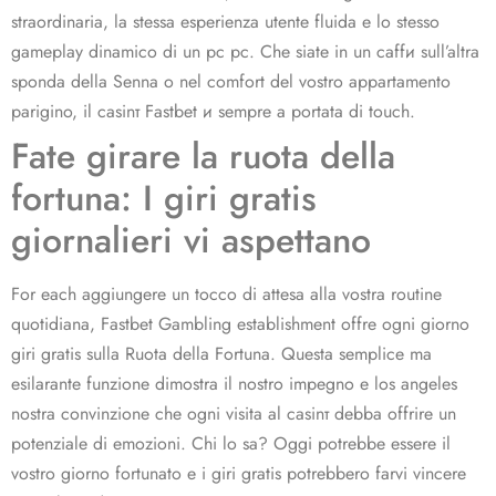
straordinaria, la stessa esperienza utente fluida e lo stesso
gameplay dinamico di un pc pc. Che siate in un caffи sull’altra
sponda della Senna o nel comfort del vostro appartamento
parigino, il casinт Fastbet и sempre a portata di touch.
Fate girare la ruota della
fortuna: I giri gratis
giornalieri vi aspettano
For each aggiungere un tocco di attesa alla vostra routine
quotidiana, Fastbet Gambling establishment offre ogni giorno
giri gratis sulla Ruota della Fortuna. Questa semplice ma
esilarante funzione dimostra il nostro impegno e los angeles
nostra convinzione che ogni visita al casinт debba offrire un
potenziale di emozioni. Chi lo sa? Oggi potrebbe essere il
vostro giorno fortunato e i giri gratis potrebbero farvi vincere